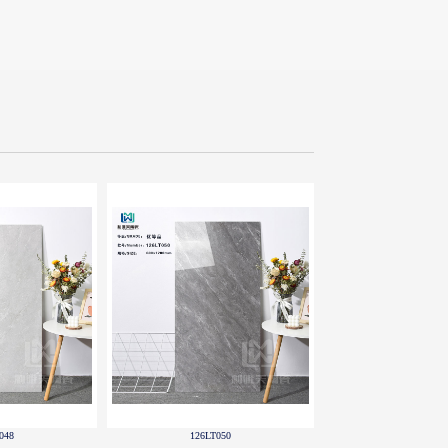
053
126LT056