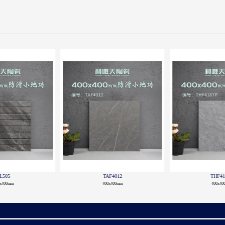
4101
Y4107
Y41
0x400mm
400x400mm
400x4