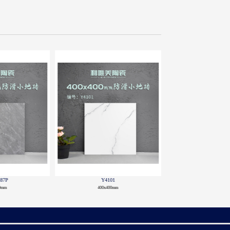
08
Y4109
Y4110
00mm
400x400mm
400x400mm